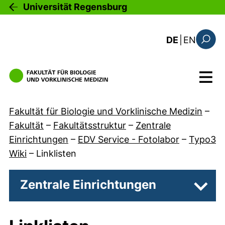
Direkt zum Inhalt
Universität Regensburg
: the c
DE
|
EN
Suchfo
Menü
Fakultät für Biologie und Vorklinische Medizin
–
Fakultät
–
Fakultätsstruktur
–
Zentrale
Einrichtungen
–
EDV Service - Fotolabor
–
Typo3
Wiki
–
Linklisten
Zentrale Einrichtungen
Unter