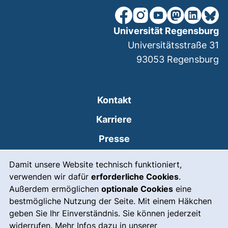
unsere Facebook-Seite (ex
unsere Instagram-Seit
unsere YouTube-Se
unsere Mastod
unsere Lin
unsere
Universität Regensburg
Universitätsstraße 31
93053
Regensburg
Kontakt
Karriere
Presse
Cookie-Hinweis
(externer Link, öffnet
Intranet
Damit unsere Website technisch funktioniert,
verwenden wir dafür
erforderliche Cookies
.
Leichte Sprache
Außerdem ermöglichen
optionale Cookies
eine
Gebärdensprache
bestmögliche Nutzung der Seite. Mit einem Häkchen
geben Sie Ihr Einverständnis. Sie können jederzeit
(externer Link, öffnet
Notfall
widerrufen. Mehr Infos dazu in unserer