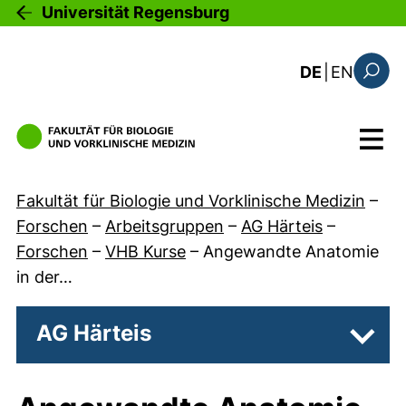
Direkt zum Inhalt
Universität Regensburg
: the c
DE
|
EN
Suchfo
Menü
Fakultät für Biologie und Vorklinische Medizin
–
Forschen
–
Arbeitsgruppen
–
AG Härteis
–
Forschen
–
VHB Kurse
–
Angewandte Anatomie
in der…
AG Härteis
Unter