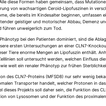
lle diese Formen haben gemeinsam, dass Mutationen
rung von wachsartigen Ceroid-Lipofuszinen in versc
me, die bereits im Kindesalter beginnen, umfassen e
eitender geistiger und motorischer Abbau, Demenz und
 führen unweigerlich zum Tod.
hänotyp bei den Patienten dominiert, sind die Abla
sere ersten Untersuchungen an einer CLN7-Knockou
ieser Tiere enorme Mengen an Lipofuszin enthält. A
llinien soll untersucht werden, welchen Einfluss di
ie weit ein renaler Phänotyp zur frühen Sterblichkei
ion des CLN7-Proteins (MFSD8) nur sehr wenig bekan
somalen Transporter handelt, welcher Protonen in da
iel dieses Projekts soll daher sein, die Funktion des
tion von Lysosomen und der Funktion des proximalen