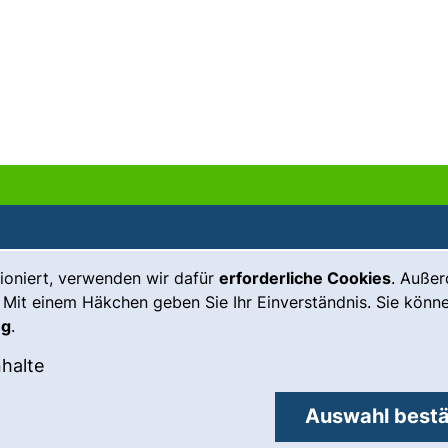
ioniert, verwenden wir dafür
erforderliche Cookies
. Auße
Leichte Sprache
Impressum
 Mit einem Häkchen geben Sie Ihr Einverständnis. Sie könne
Gebärdensprache
Barrierefreiheit
ng
.
(externer Link, öffnet neues Fenste
Notfall
Datenschutz
okies akzeptieren
: Externe Inhalte / Cookies akzeptieren
nhalte
externer Link, öffnet neues Fenster)
Cookie-
Einstellungen
Auswahl bestä