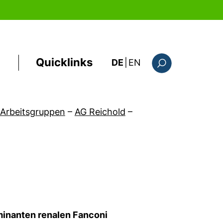
Quicklinks
: the current page i
DE
|
EN
Suchformular
Arbeitsgruppen
–
AG Reichold
–
minanten renalen Fanconi