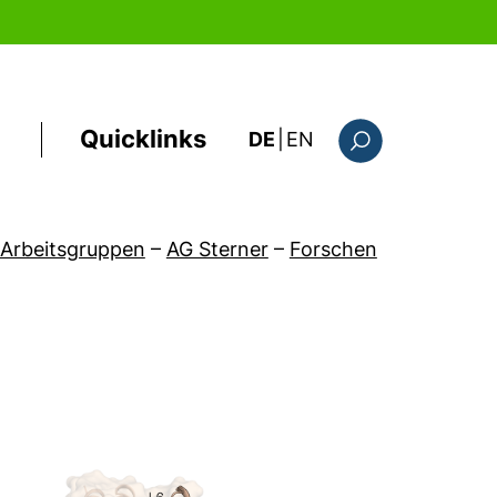
Quicklinks
: this page in Englis
DE
|
EN
Suchformular
Arbeitsgruppen
–
AG Sterner
–
Forschen