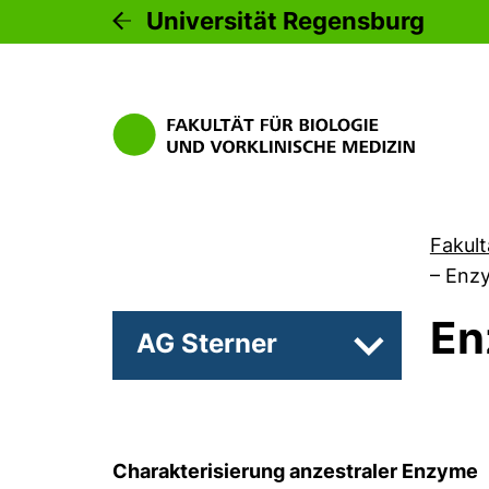
Universität Regensburg
Fakult
–
Enzy
En
AG Sterner
Unterseiten 
Charakterisierung anzestraler Enzyme