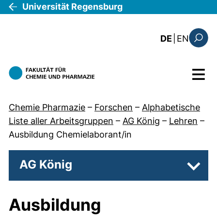
Direkt zum Inhalt
Universität Regensburg
: the c
DE
|
EN
Suchfo
Menü
Chemie Pharmazie
–
Forschen
–
Alphabetische
Liste aller Arbeitsgruppen
–
AG König
–
Lehren
–
Ausbildung Chemielaborant/in
AG König
Unter
Ausbildung