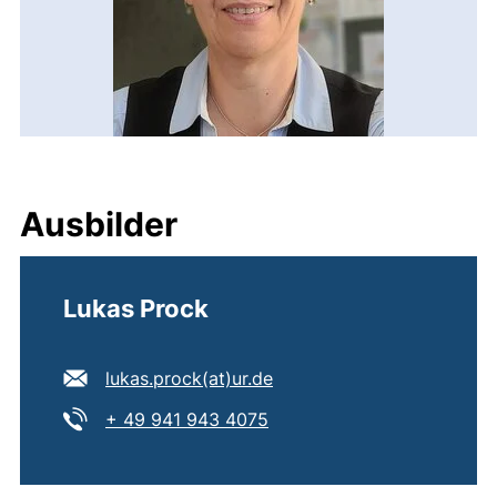
Ausbilder
Lukas Prock
E-Mail Adresse:
(öffnet Ihr E-Mail-Progra
lukas.prock​(at)​ur.de
Tel:
(startet einen Telefonanruf,
+ 49 941 943 4075