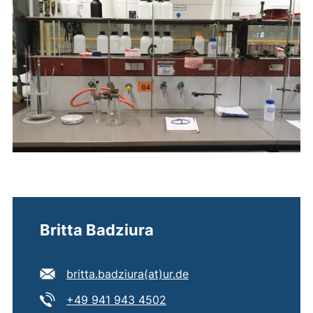
Britta Badziura
E-Mail Adresse:
(öffnet Ihr E-Mail-Pro
britta.badziura​(at)​ur.de
Tel:
(startet einen Telefonanruf,
+49 941 943 4502