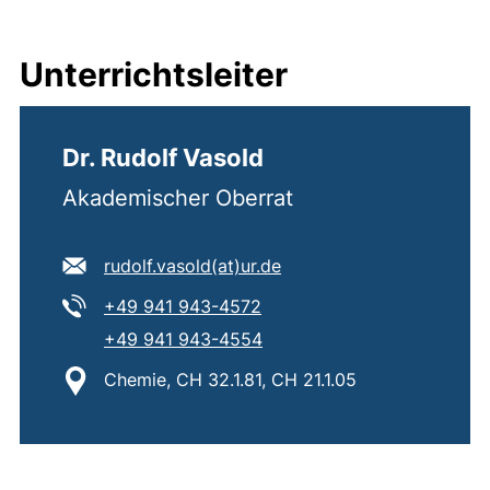
Unterrichtsleiter
Dr. Rudolf Vasold
Akademischer Oberrat
E-Mail Adresse:
(öffnet Ihr E-Mail-Progr
rudolf.vasold​(at)​ur.de
Tel:
(startet einen Telefonanruf,
+49 941 943-4572
Tel:
(startet einen Telefonanruf,
+49 941 943-4554
Standort:
Chemie, CH 32.1.81, CH 21.1.05