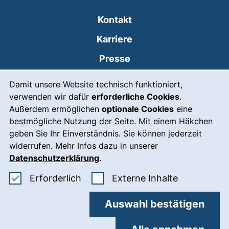
Kontakt
Karriere
Presse
Cookie-Hinweis
(externer Link, öffnet
Intranet
Damit unsere Website technisch funktioniert,
verwenden wir dafür
erforderliche Cookies
.
Leichte Sprache
Außerdem ermöglichen
optionale Cookies
eine
Gebärdensprache
bestmögliche Nutzung der Seite. Mit einem Häkchen
geben Sie Ihr Einverständnis. Sie können jederzeit
(externer Link, öffnet
Notfall
widerrufen. Mehr Infos dazu in unserer
Impressum
Datenschutzerklärung
.
Barrierefreiheit
Erforderliche Cookies akzeptieren
: Externe In
Erforderlich
Externe Inhalte
Datenschutz
Auswahl bestätigen
Cookie-Einstellungen