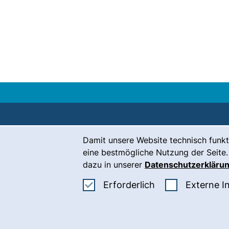
Cookie-Hinweis
Damit unsere Website technisch funkt
Kontakt
eine bestmögliche Nutzung der Seite.
Karriere
dazu in unserer
Datenschutzerkläru
Presse
Erforderliche Co
Erforderlich
Externe I
(
Intranet