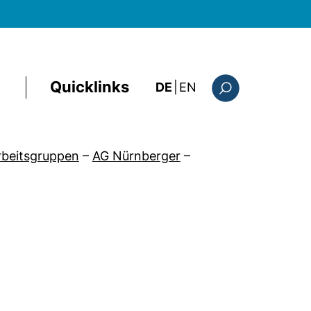
Quicklinks
: this page in Englis
DE
|
EN
Suchformular
Arbeitsgruppen
–
AG Nürnberger
–