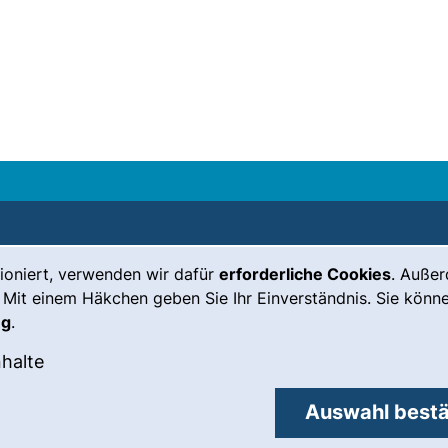
ioniert, verwenden wir dafür
erforderliche Cookies
. Auße
Leichte Sprache
Impressum
 Mit einem Häkchen geben Sie Ihr Einverständnis. Sie könne
Gebärdensprache
Barrierefreiheit
ng
.
(externer Link, öffnet neues Fenste
Notfall
Datenschutz
okies akzeptieren
: Externe Inhalte / Cookies akzeptieren
nhalte
externer Link, öffnet neues Fenster)
Cookie-
Einstellungen
Auswahl bestä