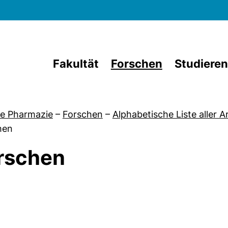
Direkt zum Inhalt
Fakultät
Forschen
Studieren
e Pharmazie
–
Forschen
–
Alphabetische Liste aller 
hen
rschen
von Aktuelles