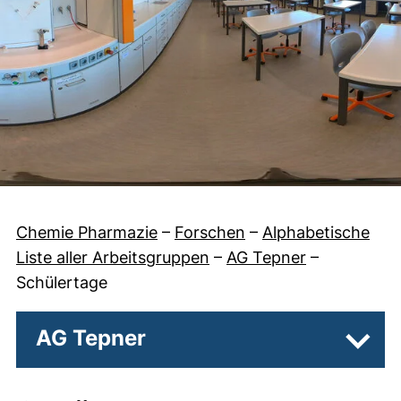
Chemie Pharmazie
–
Forschen
–
Alphabetische
Liste aller Arbeitsgruppen
–
AG Tepner
–
Schülertage
AG Tepner
Unter