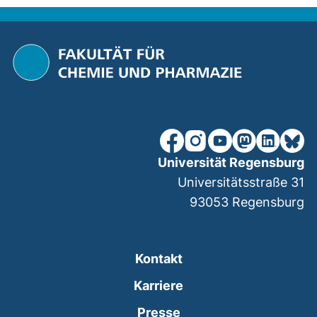
unsere Facebook-Seite (ex
unsere Instagram-Seit
unsere YouTube-Se
unsere Mastod
unsere Lin
unsere
Universität Regensburg
Universitätsstraße 31
93053
Regensburg
Kontakt
Karriere
Presse