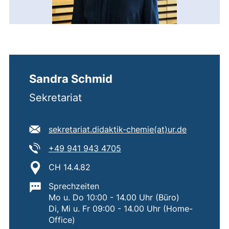
Sandra Schmid
Sekretariat
E-Mail Adresse:
(öffnet Ih
sekretariat.didaktik-chemie​(at)​ur.de
Tel:
(startet einen Telefonanruf,
+49 941 943 4705
Standort:
CH 14.4.82
Wichtige Informationen:
Sprechzeiten
Mo u. Do 10:00 - 14.00 Uhr (Büro)
Di, Mi u. Fr 09:00 - 14.00 Uhr (Home-
Office)