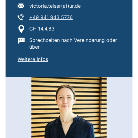
E-Mail Adresse:
(öffnet Ihr E-Mail-Prog
victoria.telser​(at)​ur.de
Tel:
(startet einen Telefonanruf,
+49 941 943 5776
Standort:
CH 14.4.83
Wichtige Informationen:
Sprechzeiten nach Vereinbarung oder
über
von
Dr. Victoria Telser
(externer Link, öffnet neues Fenster)
Weitere Infos