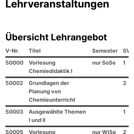
Lehrveranstaltungen
Übersicht Lehrangebot
V-Nr.
Titel
Semester
SW
50000
Vorlesung
nur SoSe
1
Chemiedidaktik I
50002
Grundlagen der
2
Planung von
Chemieunterricht
50003
Ausgewählte Themen
1
I und II
50005
Vorlesung
nur WiSe
2