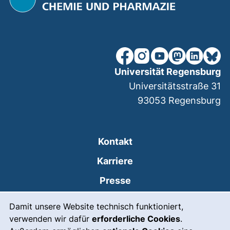
unsere Facebook-Seite (ex
unsere Instagram-Seit
unsere YouTube-Se
unsere Mastod
unsere Lin
unsere
Universität Regensburg
Universitätsstraße 31
93053
Regensburg
Kontakt
Karriere
Presse
Cookie-Hinweis
(externer Link, öffnet
Intranet
Damit unsere Website technisch funktioniert,
verwenden wir dafür
erforderliche Cookies
.
Leichte Sprache