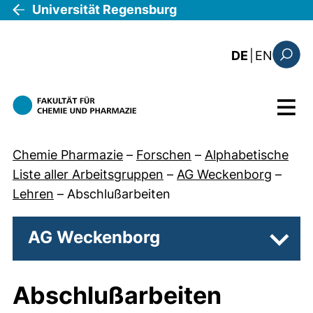
Direkt zum Inhalt
Universität Regensburg
: this 
DE
|
EN
Suchfo
Menü
Chemie Pharmazie
–
Forschen
–
Alphabetische
Liste aller Arbeitsgruppen
–
AG Weckenborg
–
Lehren
–
Abschlußarbeiten
AG Weckenborg
Unter
Abschlußarbeiten