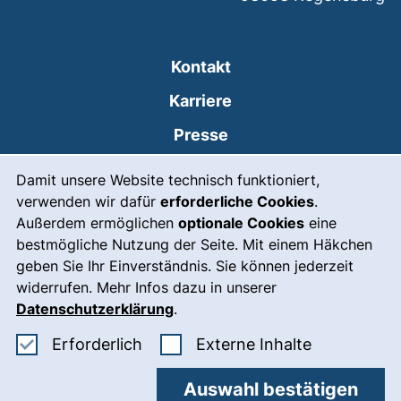
Kontakt
Karriere
Presse
Cookie-Hinweis
(externer Link, öffne
Intranet
Damit unsere Website technisch funktioniert,
verwenden wir dafür
erforderliche Cookies
.
Leichte Sprache
Außerdem ermöglichen
optionale Cookies
eine
Gebärdensprache
bestmögliche Nutzung der Seite. Mit einem Häkchen
geben Sie Ihr Einverständnis. Sie können jederzeit
(externer Link, öffnet
Notfall
widerrufen. Mehr Infos dazu in unserer
Impressum
Datenschutzerklärung
.
Barrierefreiheit
Erforderliche Cookies akzeptieren
: Externe In
Erforderlich
Externe Inhalte
Datenschutz
Auswahl bestätigen