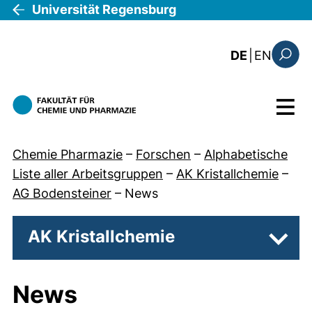
Direkt zum Inhalt
Universität Regensburg
: this 
DE
|
EN
Suchfo
Menü
Chemie Pharmazie
–
Forschen
–
Alphabetische
Liste aller Arbeitsgruppen
–
AK Kristallchemie
–
AG Bodensteiner
–
News
AK Kristallchemie
Unter
News