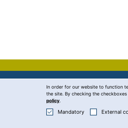
Cookie Notice
In order for our website to function t
Contact
the site. By checking the checkboxes 
policy
.
Career
Accept mandatory
Mandatory
External c
Press
(
Intranet