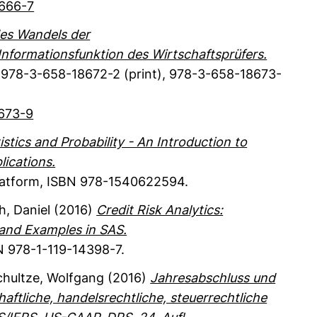
4666-7
des Wandels der
nformationsfunktion des Wirtschaftsprüfers.
978-3-658-18672-2 (print), 978-3-658-18673-
8673-9
stics and Probability - An Introduction to
ications.
latform
,
ISBN 978-1540622594.
, Daniel
(2016)
Credit Risk Analytics:
and Examples in SAS.
 978-1-119-14398-7.
hultze, Wolfgang
(2016)
Jahresabschluss und
aftliche, handelsrechtliche, steuerrechtliche