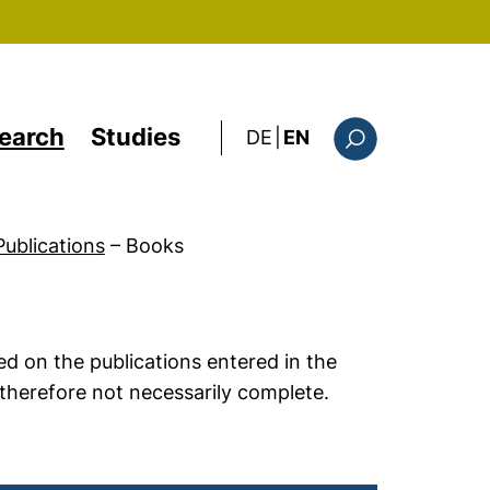
earch
Studies
: diese Seite auf deutsc
DE
|
EN
Search form
Publications
–
Books
ed on the publications entered in the
 therefore not necessarily complete.