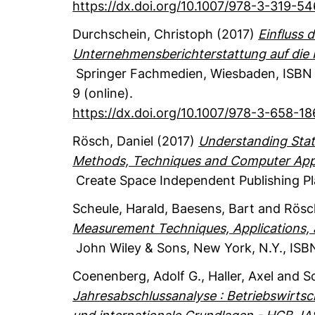
https://dx.doi.org/10.1007/978-3-319-5
Durchschein, Christoph
(2017)
Einfluss 
Unternehmensberichterstattung auf die I
Springer Fachmedien
, Wiesbaden
,
ISBN 
9 (online).
https://dx.doi.org/10.1007/978-3-658-1
Rösch, Daniel
(2017)
Understanding Stati
Methods, Techniques and Computer Appl
Create Space Independent Publishing P
Scheule, Harald
, Baesens, Bart
and Rösch
Measurement Techniques, Applications, 
John Wiley & Sons
, New York, N.Y.
,
ISBN
Coenenberg, Adolf G.
, Haller, Axel
and Sc
Jahresabschlussanalyse : Betriebswirtsch