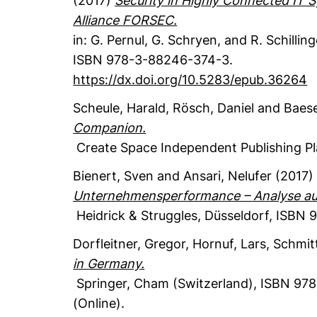
(2017)
Security in Highly Connected IT 
Alliance FORSEC.
in: G. Pernul, G. Schryen, and R. Schilling
ISBN 978-3-88246-374-3.
https://dx.doi.org/10.5283/epub.36264
Scheule, Harald
, Rösch, Daniel
and Baese
Companion.
Create Space Independent Publishing P
Bienert, Sven
and Ansari, Nelufer
(2017
Unternehmensperformance – Analyse aus 
Heidrick & Struggles
, Düsseldorf
,
ISBN 9
Dorfleitner, Gregor
, Hornuf, Lars
, Schmit
in Germany.
Springer
, Cham (Switzerland)
,
ISBN 978
(Online).