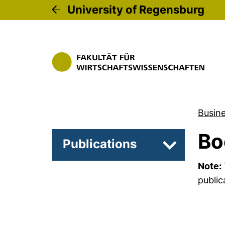
University of Regensburg
Busin
Bo
Publications
Subpages of A
Note:
public