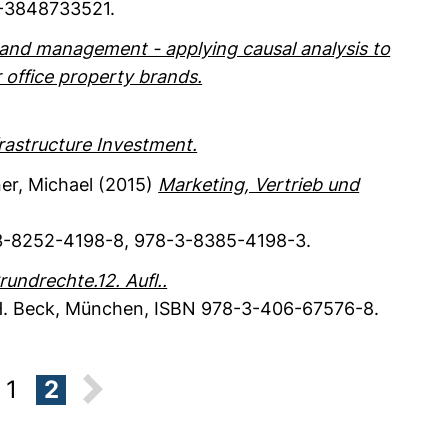
-3848733521.
and management - applying causal analysis to
 office property brands.
frastructure Investment.
er, Michael
(2015)
Marketing, Vertrieb und
-8252-4198-8, 978-3-8385-4198-3.
rundrechte.12. Aufl..
. Beck
, München
,
ISBN 978-3-406-67576-8.
1
2
evious