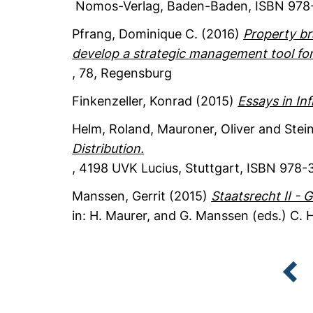
Nomos-Verlag
, Baden-Baden
,
ISBN 978
Pfrang, Dominique C.
(2016)
Property br
develop a strategic management tool for
,
78
, Regensburg
Finkenzeller, Konrad
(2015)
Essays in In
Helm, Roland
, Mauroner, Oliver
and Stein
Distribution.
,
4198
UVK Lucius
, Stuttgart
,
ISBN 978-3
Manssen, Gerrit
(2015)
Staatsrecht II - G
in: H. Maurer, and G. Manssen (eds.)
C. H
pr