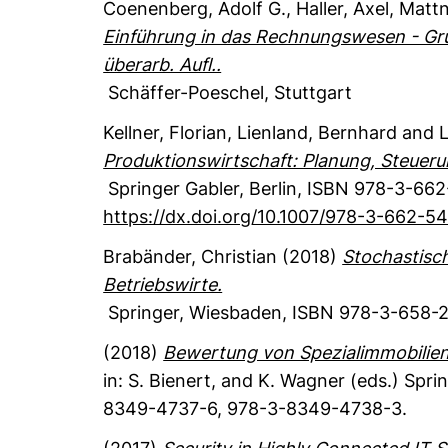
Coenenberg, Adolf G.
, Haller, Axel
, Matt
Einführung in das Rechnungswesen - Gru
überarb. Aufl..
Schäffer-Poeschel
, Stuttgart
Kellner, Florian
, Lienland, Bernhard
and L
Produktionswirtschaft: Planung, Steuerun
Springer Gabler
, Berlin
,
ISBN 978-3-662
https://dx.doi.org/10.1007/978-3-662-5
Brabänder, Christian
(2018)
Stochastisc
Betriebswirte.
Springer
, Wiesbaden
,
ISBN 978-3-658-2
(2018)
Bewertung von Spezialimmobilien 
in: S. Bienert, and K. Wagner (eds.)
Spri
8349-4737-6, 978-3-8349-4738-3.