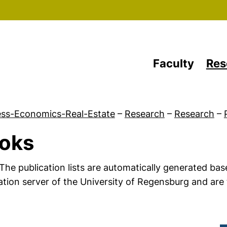
Skip to main content
Faculty
Res
ess-Economics-Real-Estate
–
Research
–
Research
–
oks
rticles in peer-reviewed journals
The publication lists are automatically generated bas
ation server of the University of Regensburg and are