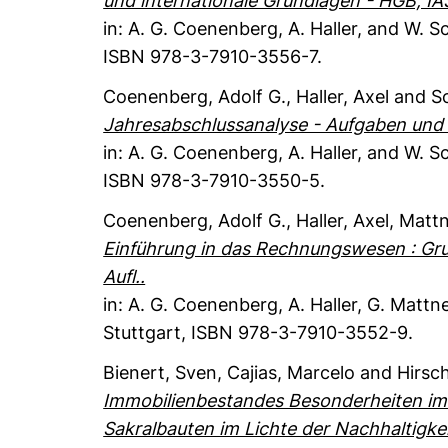
und internationale Grundlagen - HGB, IA
in: A. G. Coenenberg, A. Haller, and W. S
ISBN 978-3-7910-3556-7.
Coenenberg, Adolf G.
, Haller, Axel
and Sc
Jahresabschlussanalyse - Aufgaben und L
in: A. G. Coenenberg, A. Haller, and W. S
ISBN 978-3-7910-3550-5.
Coenenberg, Adolf G.
, Haller, Axel
, Matt
Einführung in das Rechnungswesen : Gru
Aufl..
in: A. G. Coenenberg, A. Haller, G. Mattn
Stuttgart
,
ISBN 978-3-7910-3552-9.
Bienert, Sven
, Cajias, Marcelo
and Hirsch
Immobilienbestandes Besonderheiten imm
Sakralbauten im Lichte der Nachhaltigkei