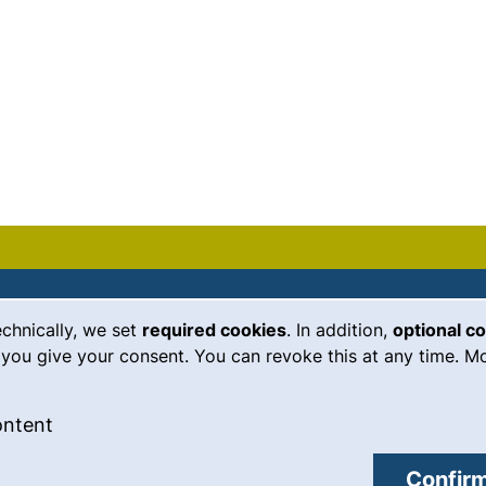
echnically, we set
required cookies
. In addition,
optional c
(external link, opens in a new
Emergency
Legal notice
you give your consent. You can revoke this at any time. Mo
Accessibility
 cookies
: Accept external content / cookies
ontent
Data protection
external link, opens in a new window)
Cookie settings
Confirm