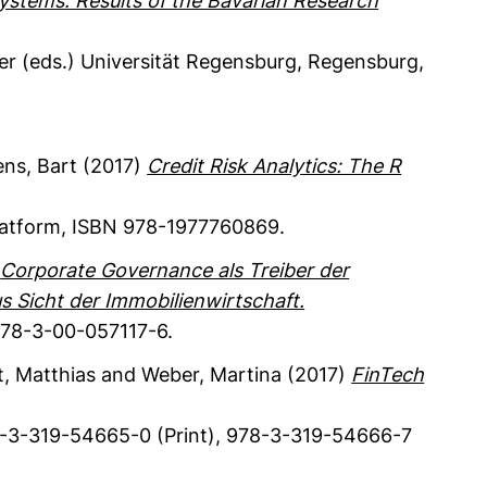
Systems: Results of the Bavarian Research
er (eds.)
Universität Regensburg
, Regensburg
,
ns, Bart
(2017)
Credit Risk Analytics: The R
latform
,
ISBN 978-1977760869.
)
Corporate Governance als Treiber der
Sicht der Immobilienwirtschaft.
78-3-00-057117-6.
t, Matthias
and Weber, Martina
(2017)
FinTech
-3-319-54665-0 (Print), 978-3-319-54666-7