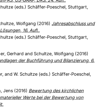
S/IFRS, US-GAAP, DRS. 24. Aufl..
chultze (eds.)
Schäffer-Poeschel
, Stuttgart
,
hultze, Wolfgang
(2016)
Jahresabschluss und
ösungen, 16. Aufl..
chultze (eds.)
Schäffer-Poeschel
, Stuttgart
,
ner, Gerhard
and Schultze, Wolfgang
(2016)
ndlagen der Buchführung und Bilanzierung, 6.
er, and W. Schultze (eds.)
Schäffer-Poeschel
,
, Jens
(2016)
Bewertung des kirchlichen
aterieller Werte bei der Bewertung von
t.