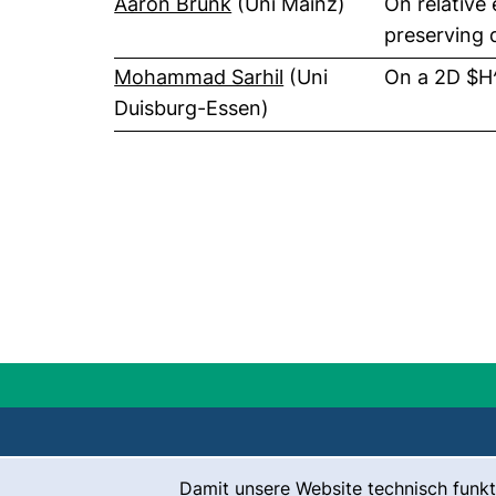
(externer Link, öffnet neues
Aaron Brunk
(Uni Mainz)
On relative
preserving 
(externer Link, öffnet
Mohammad Sarhil
(Uni
On a 2D $H^
Duisburg-Essen)
Cookie-Hinweis
Damit unsere Website technisch funkt
Kontakt