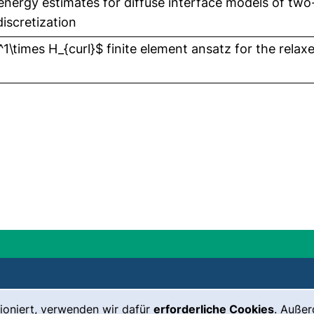
 Fenster)
 energy estimates for diffuse interface models of two
discretization
 neues Fenster)
1\times H_{curl}$ finite element ansatz for the rel
ioniert, verwenden wir dafür
erforderliche Cookies
. Auße
Leichte Sprache
Impressum