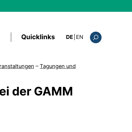
Quicklinks
: this page in Englis
DE
|
EN
Suchformular
ranstaltungen
–
Tagungen und
bei der GAMM