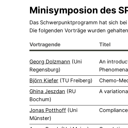
Minisymposion des S
Das Schwerpunktprogramm hat sich bei
Die folgenden Vorträge wurden gehalten
Vortragende
Titel
(externer Link, öffnet 
Georg Dolzmann
(Uni
An introduc
Regensburg)
Phenomena i
(externer Link, öffnet neues
Björn Kiefer
(TU Freiberg)
Chemo-Mecha
(externer Link, öffnet neu
Ghina Jeszdan
(RU
A variationa
Bochum)
(externer Link, öffnet ne
Jonas Potthoff
(Uni
Compliance 
Münster)