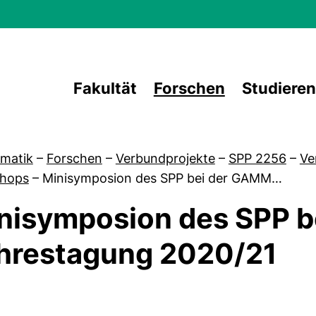
Direkt zum Inhalt
Fakultät
Forschen
Studieren
matik
–
Forschen
–
Verbundprojekte
–
SPP 2256
–
Ve
hops
–
Minisymposion des SPP bei der GAMM…
nisymposion des SPP 
von Über uns
hrestagung 2020/21