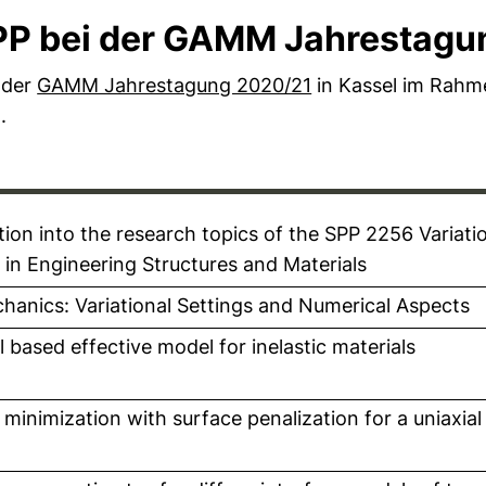
PP bei der GAMM Jahrestagu
(externer Link, öff
 der
GAMM Jahrestagung 2020/21
in Kassel im Rahme
.
neues Fenster)
tion into the research topics of the SPP 2256 Variat
n Engineering Structures and Materials
 Fenster)
nics: Variational Settings and Numerical Aspects
es Fenster)
l based effective model for inelastic materials
ues Fenster)
minimization with surface penalization for a uniaxial