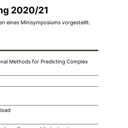
ng 2020/21
net neues Fenster)
n eines Minisymposiums vorgestelllt.
ional Methods for Predicting Complex
 load