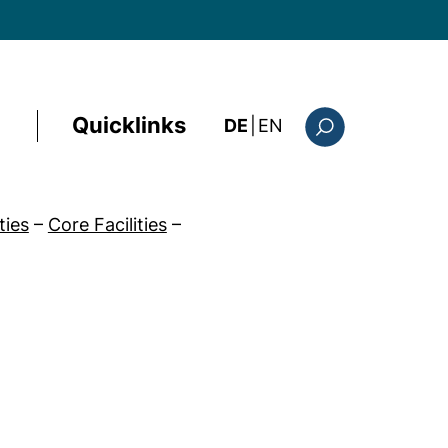
Quicklinks
: the current page i
DE
|
EN
Suchformular
ties
–
Core Facilities
–