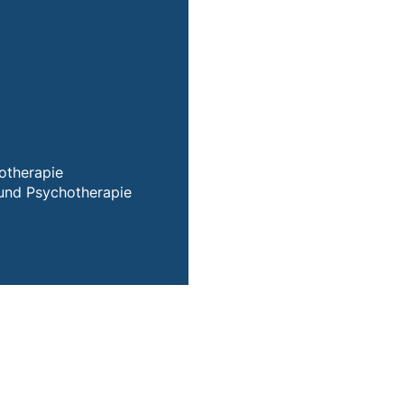
 Ihr E-Mail-Programm)
lefonanruf, wenn Ihr Gerät dies zulässt)
hotherapie
e und Psychotherapie