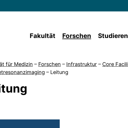
Direkt zum Inhalt
Fakultät
Forschen
Studieren
ät für Medizin
–
Forschen
–
Infrastruktur
–
Core Facili
tresonanzimaging
–
Leitung
itung
on Core Facilities