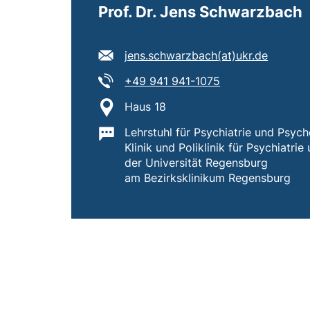
Prof. Dr. Jens Schwarzbach
E-Mail Adresse:
(öffnet
jens.schwarzbach​(at)​ukr.de
Tel:
(startet einen Te
+49 941 941-1075
Standort:
Haus 18
Wichtige Informationen:
Lehrstuhl für Psychiatrie und Psyc
Klinik und Poliklinik für Psychiatri
der Universität Regensburg
am Bezirksklinikum Regensburg