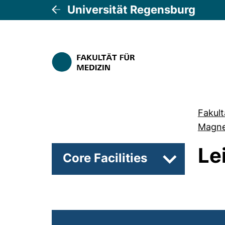
Universität Regensburg
Fakult
Magne
Le
Core Facilities
Unterseiten v