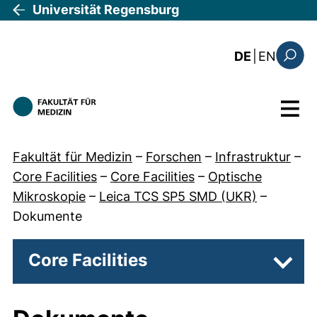
Direkt zum Inhalt
Universität Regensburg
: the c
DE
|
EN
Suchfo
Menü
Fakultät für Medizin
–
Forschen
–
Infrastruktur
–
Core Facilities
–
Core Facilities
–
Optische
Mikroskopie
–
Leica TCS SP5 SMD (UKR)
–
Dokumente
Core Facilities
Unter