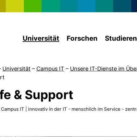
Direkt zum Inhalt
Universität
Forschen
Studieren
–
Universität
–
Campus IT
–
Unsere IT-Dienste im Übe
rt
lfe & Support
von 50 Jahre RZ
pus IT | innovativ in der IT - menschlich im Service - zent