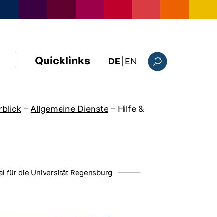
Quicklinks
: this page in Englis
DE
|
EN
Suchformular
rblick
–
Allgemeine Dienste
–
Hilfe &
ral für die Universität Regensburg ———