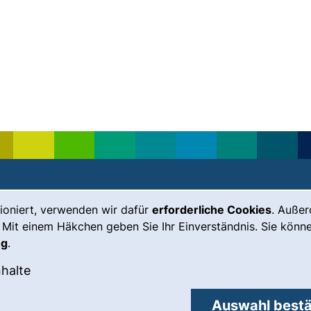
ioniert, verwenden wir dafür
erforderliche Cookies
. Auße
Leichte Sprache
Impressum
 Mit einem Häkchen geben Sie Ihr Einverständnis. Sie könne
Gebärdensprache
Barrierefreiheit
ng
.
(externer Link, öffnet neues Fenste
Notfall
Datenschutz
okies akzeptieren
: Externe Inhalte / Cookies akzeptieren
nhalte
externer Link, öffnet neues Fenster)
Cookie-
Einstellungen
Auswahl bestä