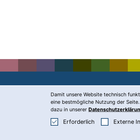
Cookie-Hinweis
Damit unsere Website technisch funkt
Kontakt
eine bestmögliche Nutzung der Seite.
Karriere
dazu in unserer
Datenschutzerkläru
Presse
Erforderliche Co
Erforderlich
Externe I
(
Intranet