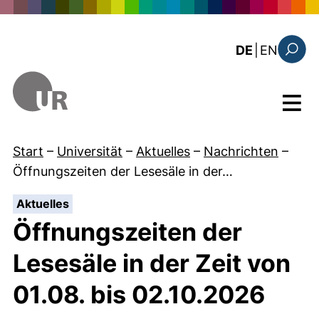
Direkt zum Inhalt
: the c
DE
|
EN
Suchfo
Menü
Start
–
Universität
–
Aktuelles
–
Nachrichten
–
Öffnungszeiten der Lesesäle in der…
:
Aktuelles
Öffnungszeiten der
Lesesäle in der Zeit von
01.08. bis 02.10.2026