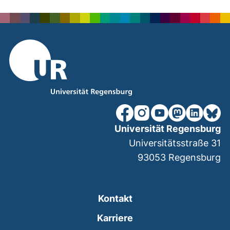
nach ob
unsere Facebook-Seite (ex
unsere Instagram-Seit
unsere YouTube-Se
unsere Mastod
unsere Lin
unsere
Universität Regensburg
Universitätsstraße 31
93053
Regensburg
Kontakt
Karriere