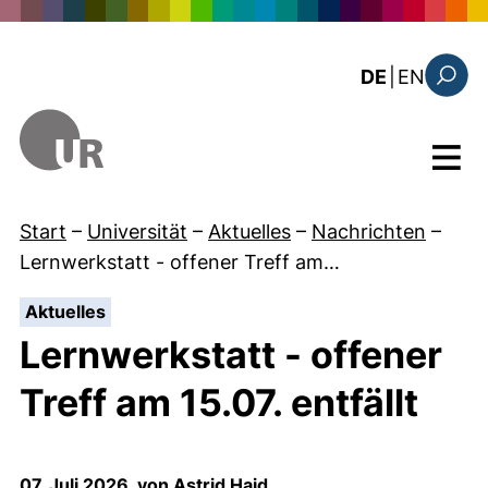
Direkt zum Inhalt
: the c
DE
|
EN
Suchfo
Menü
Start
–
Universität
–
Aktuelles
–
Nachrichten
–
Lernwerkstatt - offener Treff am…
:
Aktuelles
Lernwerkstatt - offener
Treff am 15.07. entfällt
07. Juli 2026, von Astrid Haid