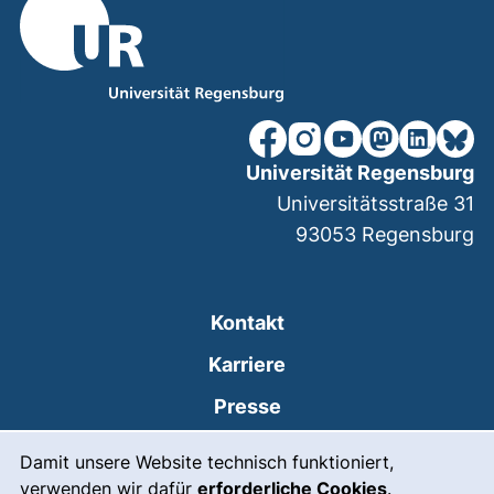
unsere Facebook-Seite (ex
unsere Instagram-Seit
unsere YouTube-Se
unsere Mastod
unsere Lin
unsere
Universität Regensburg
Universitätsstraße 31
93053
Regensburg
Kontakt
Karriere
Presse
Cookie-Hinweis
(externer Link, öffnet
Intranet
Damit unsere Website technisch funktioniert,
verwenden wir dafür
erforderliche Cookies
.
Leichte Sprache