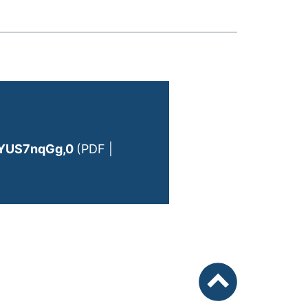
YUS7nqGg,0
(PDF |
nach oben