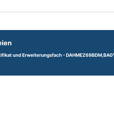
eien
tifikat und Erweiterungsfach
- DAHMEZ69BDM,BAG
ues Fenster). (nicht barrierefrei)