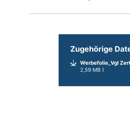
Zugehörige Dat
Werbefolie_Vgl Zer
(öffnet ne
2,59 MB )