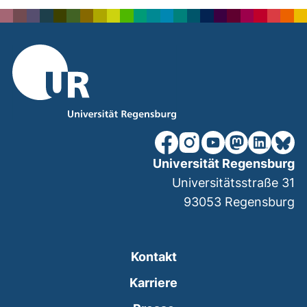
unsere Facebook-Seite (ex
unsere Instagram-Seit
unsere YouTube-Se
unsere Mastod
unsere Lin
unsere
Universität Regensburg
Universitätsstraße 31
93053
Regensburg
Kontakt
Karriere