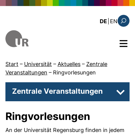
Direkt zum Inhalt
: the c
DE
|
EN
Suchfo
Menü
Start
–
Universität
–
Aktuelles
–
Zentrale
Veranstaltungen
–
Ringvorlesungen
Zentrale Veranstaltungen
Unter
Ringvorlesungen
An der Universität Regensburg finden in jedem