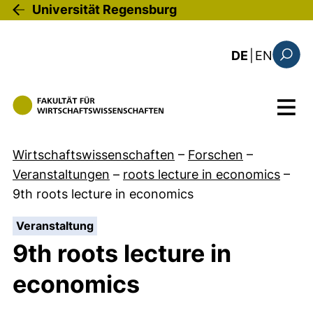
Direkt zum Inhalt
Universität Regensburg
: the c
DE
|
EN
Suchfo
Menü
Wirtschaftswissenschaften
–
Forschen
–
Veranstaltungen
–
roots lecture in economics
–
9th roots lecture in economics
:
Veranstaltung
9th roots lecture in
economics