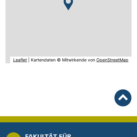
(externer Link, öffnet neues Fenster).
(ext
Leaflet
|
Kartendaten © Mitwirkende von
OpenStreetMap
nach ob