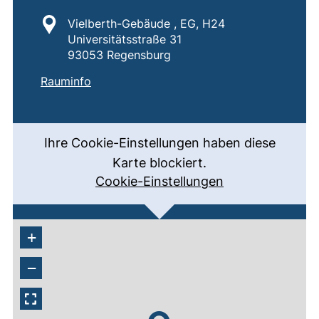
Standort:
Vielberth-Gebäude , EG, H24
Universitätsstraße 31
93053 Regensburg
:
H24
(externer Link, öffnet neues Fenster)
Rauminfo
Ihre Cookie-Einstellungen haben diese
Karte blockiert.
Cookie-Einstellungen
+
−