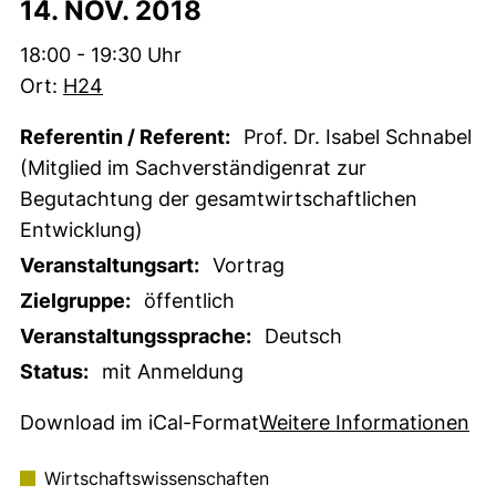
14. NOV. 2018
Zeit:
18:00 - 19:30 Uhr
Ort:
H24
Referentin / Referent:
Prof. Dr. Isabel Schnabel
(Mitglied im Sachverständigenrat zur
Begutachtung der gesamtwirtschaftlichen
Entwicklung)
Veranstaltungsart:
Vortrag
Zielgruppe:
öffentlich
Veranstaltungssprache:
Deutsch
Status:
mit Anmeldung
, 1 KB (öffnet neues Fenster)
(e
Download im iCal-Format
Weitere Informationen
Wirtschaftswissenschaften