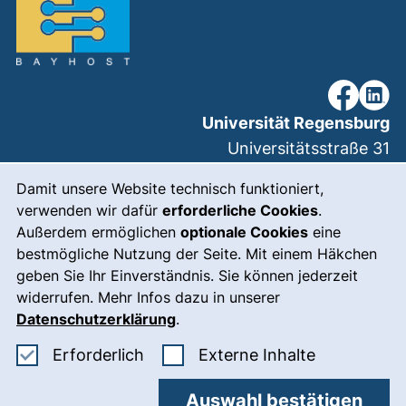
unsere Fac
unsere
Universität Regensburg
Universitätsstraße 31
93053
Regensburg
Cookie-Hinweis
Damit unsere Website technisch funktioniert,
verwenden wir dafür
erforderliche Cookies
.
Außerdem ermöglichen
optionale Cookies
eine
(externer Link, öffn
Impressum
bestmögliche Nutzung der Seite. Mit einem Häkchen
geben Sie Ihr Einverständnis. Sie können jederzeit
(externer Link, öff
Datenschutz
widerrufen. Mehr Infos dazu in unserer
(externer Link, öf
Barrierefreiheit
Datenschutzerklärung
.
(externer Link, öff
Wer wir sind
Erforderliche Cookies akzeptieren
: Externe In
Erforderlich
Externe Inhalte
(externer Link, ö
Ansprechpartner
Auswahl bestätigen