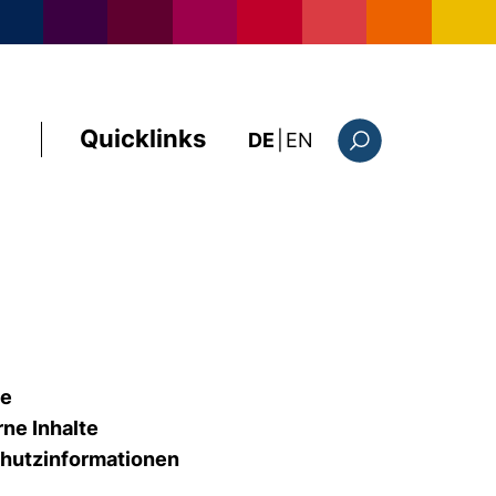
Quicklinks
: this page in Englis
DE
|
EN
Suchformular
te
rne Inhalte
hutzinformationen