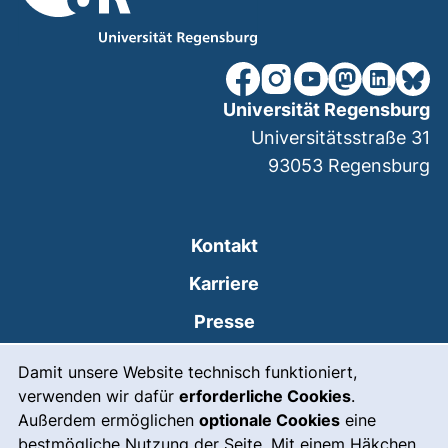
unsere Facebook-Seite (ex
unsere Instagram-Seit
unsere YouTube-Se
unsere Mastod
unsere Lin
unsere
Universität Regensburg
Universitätsstraße 31
93053
Regensburg
Kontakt
Karriere
Presse
Cookie-Hinweis
(externer Link, öffnet
Intranet
Damit unsere Website technisch funktioniert,
verwenden wir dafür
erforderliche Cookies
.
Leichte Sprache
Außerdem ermöglichen
optionale Cookies
eine
Gebärdensprache
bestmögliche Nutzung der Seite. Mit einem Häkchen