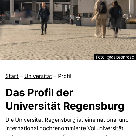
Rechtliche Informati
Foto: @kalteonroad
Start
–
Universität
–
Profil
Das Profil der
Universität Regensburg
Die Universität Regensburg ist eine national und
international hochrenommierte Volluniversität