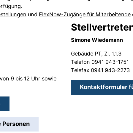
erfügung.
(externer Link, öffnet neues Fenster)
(
estellungen
und
FlexNow-Zugänge für Mitarbeitende
Stellvertrete
Simone Wiedemann
Gebäude PT, Zi. 1.1.3
Telefon 0941 943-1751
Telefax 0941 943-2273
von 9 bis 12 Uhr sowie
Kontaktformular f
(externer Link, öffnet neues Fenster)
e
(öffnet Ihr E-Mail-Programm)
te Personen