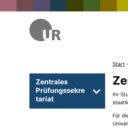
Start
Ze
Zentrales
Prüfungssekre
Unterseiten 
Ihr St
tariat
staatl
Für di
Univer