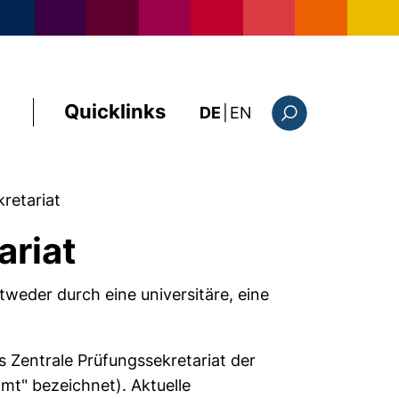
Quicklinks
: this page in Englis
DE
|
EN
Suchformular
retariat
ariat
tweder durch eine universitäre, eine
s Zentrale Prüfungssekretariat der
amt" bezeichnet). Aktuelle