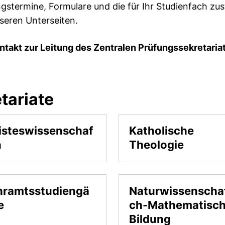
gstermine, Formulare und die für Ihr Studienfach z
seren Unterseiten.
ntakt zur Leitung des Zentralen Prüfungssekretaria
tariate
isteswissenschaf
Katholische
n
Theologie
hramtsstudiengä
Naturwissenschaf
e
ch-Mathematisc
Bildung