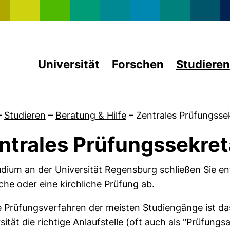
Direkt zum Inhalt
Universität
Forschen
Studieren
–
Studieren
–
Beratung & Hilfe
–
Zentrales Prüfungssek
ntrales Prüfungssekret
von Biologie und Biochemie
udium an der Universität Regensburg schließen Sie en
iche oder eine kirchliche Prüfung ab.
e Prüfungsverfahren der meisten Studiengänge ist da
sität die richtige Anlaufstelle (oft auch als "Prüfungs