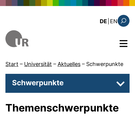
Direkt zum Inhalt
: the c
DE
|
EN
Suchfo
Menü
Start
–
Universität
–
Aktuelles
–
Schwerpunkte
Schwerpunkte
Unter
Themenschwerpunkte