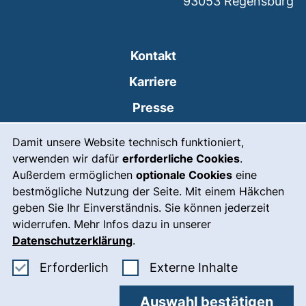
93053
Regensburg
Kontakt
Karriere
Presse
Cookie-Hinweis
(externer Link, öffnet
Intranet
Damit unsere Website technisch funktioniert,
verwenden wir dafür
erforderliche Cookies
.
Leichte Sprache
Außerdem ermöglichen
optionale Cookies
eine
Gebärdensprache
bestmögliche Nutzung der Seite. Mit einem Häkchen
geben Sie Ihr Einverständnis. Sie können jederzeit
(externer Link, öffnet
Notfall
widerrufen. Mehr Infos dazu in unserer
Impressum
Datenschutzerklärung
.
Barrierefreiheit
Erforderliche Cookies akzeptieren
: Externe In
Erforderlich
Externe Inhalte
Datenschutz
Auswahl bestätigen