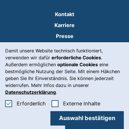
Kontakt
Karriere
Presse
Cookie-Hinweis
(externer Link, öffnet
Intranet
Damit unsere Website technisch funktioniert,
verwenden wir dafür
erforderliche Cookies
.
Leichte Sprache
Außerdem ermöglichen
optionale Cookies
eine
Gebärdensprache
bestmögliche Nutzung der Seite. Mit einem Häkchen
geben Sie Ihr Einverständnis. Sie können jederzeit
(externer Link, öffnet
Notfall
widerrufen. Mehr Infos dazu in unserer
Impressum
Datenschutzerklärung
.
Barrierefreiheit
Erforderliche Cookies akzeptieren
: Externe In
Erforderlich
Externe Inhalte
Datenschutz
Auswahl bestätigen
Cookie-Einstellungen