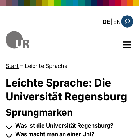
Direkt zum Inhalt
: the c
DE
|
EN
Suchfo
Menü
Start
–
Leichte Sprache
Leichte Sprache: Die
Universität Regensburg
Sprungmarken
Was ist die Universität Regensburg?
Was macht man an einer Uni?