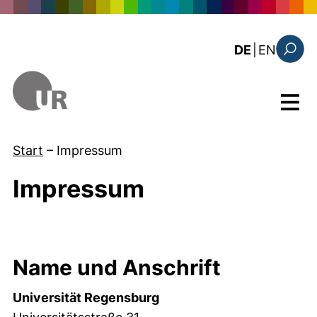
Direkt zum Inhalt
: this 
DE
|
EN
Suchfo
Menü
Start
–
Impressum
Impressum
Name und Anschrift
Universität Regensburg