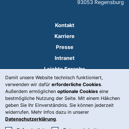
93053
Regensburg
Kontakt
Karriere
Presse
(externer Link, öffnet
Intranet
Leichte Sprache
Cookie-Hinweis
Damit unsere Website technisch funktioniert,
Gebärdensprache
verwenden wir dafür
erforderliche Cookies
.
(externer Link, öffnet
Notfall
Außerdem ermöglichen
optionale Cookies
eine
bestmögliche Nutzung der Seite. Mit einem Häkchen
Impressum
geben Sie Ihr Einverständnis. Sie können jederzeit
widerrufen. Mehr Infos dazu in unserer
Barrierefreiheit
Datenschutzerklärung
.
Datenschutz