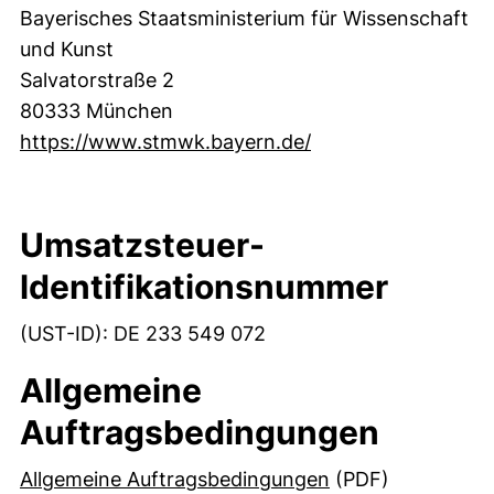
Bayerisches Staatsministerium für Wissenschaft
und Kunst
Salvatorstraße 2
80333 München
(externer Link, öff
https://www.stmwk.bayern.de/
Umsatzsteuer-
ldentifikationsnummer
(UST-ID): DE 233 549 072
Allgemeine
Auftragsbedingungen
(öffnet neues Fens
Allgemeine Auftragsbedingungen
(PDF)