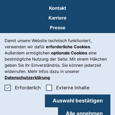
Kontakt
Karriere
Presse
Cookie-Hinweis
(externer Link, öffnet
Intranet
Damit unsere Website technisch funktioniert,
verwenden wir dafür
erforderliche Cookies
.
Leichte Sprache
Außerdem ermöglichen
optionale Cookies
eine
Gebärdensprache
bestmögliche Nutzung der Seite. Mit einem Häkchen
geben Sie Ihr Einverständnis. Sie können jederzeit
(externer Link, öffnet
Notfall
widerrufen. Mehr Infos dazu in unserer
Impressum
Datenschutzerklärung
.
Barrierefreiheit
Erforderliche Cookies akzeptieren
: Externe In
Erforderlich
Externe Inhalte
Datenschutz
Auswahl bestätigen
Cookie-Einstellungen
Alle annehmen