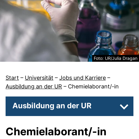
Rechtliche Information
Foto: UR/Julia Dragan
Start
–
Universität
–
Jobs und Karriere
–
Ausbildung an der UR
–
Chemielaborant/-in
Ausbildung an der UR
Unter
Chemielaborant/-in