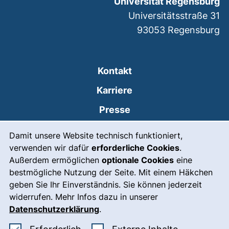
Universität Regensburg
Universitätsstraße 31
93053
Regensburg
Kontakt
Karriere
Presse
Cookie-Hinweis
(externer Link, öffnet
Intranet
Damit unsere Website technisch funktioniert,
verwenden wir dafür
erforderliche Cookies
.
Leichte Sprache
Außerdem ermöglichen
optionale Cookies
eine
Gebärdensprache
bestmögliche Nutzung der Seite. Mit einem Häkchen
geben Sie Ihr Einverständnis. Sie können jederzeit
(externer Link, öffnet
Notfall
widerrufen. Mehr Infos dazu in unserer
Impressum
Datenschutzerklärung
.
Barrierefreiheit
Erforderliche Cookies akzeptieren
: Externe In