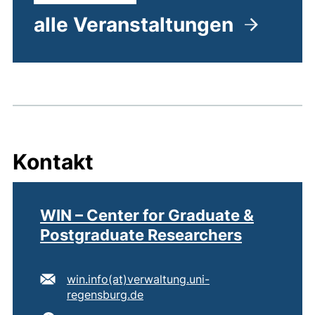
alle Veranstaltungen
Kontakt
WIN – Center for Graduate &
Postgraduate Researchers
E-Mail Adresse:
win.info​(at)​verwaltung.uni-
(öffnet Ihr E-Mail-Programm)
regensburg.de