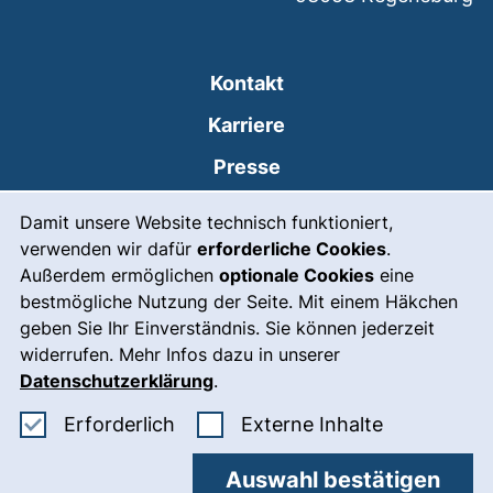
Kontakt
Karriere
Presse
Cookie-Hinweis
(externer Link, öffnet
Intranet
Damit unsere Website technisch funktioniert,
verwenden wir dafür
erforderliche Cookies
.
Leichte Sprache
Außerdem ermöglichen
optionale Cookies
eine
Gebärdensprache
bestmögliche Nutzung der Seite. Mit einem Häkchen
geben Sie Ihr Einverständnis. Sie können jederzeit
(externer Link, öffnet
Notfall
widerrufen. Mehr Infos dazu in unserer
Impressum
Datenschutzerklärung
.
Barrierefreiheit
Erforderliche Cookies akzeptieren
: Externe In
Erforderlich
Externe Inhalte
Datenschutz
Auswahl bestätigen