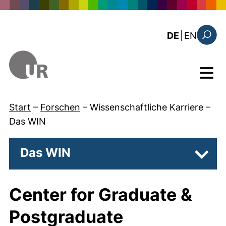
Direkt zum Inhalt
: this 
DE
|
EN
Suchfo
Menü
Start
–
Forschen
–
Wissenschaftliche Karriere
–
Das WIN
Das WIN
Unter
Center for Graduate &
Postgraduate