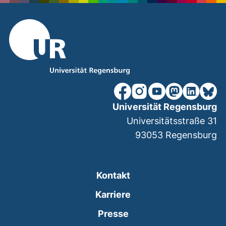
unsere Facebook-Seite (ex
unsere Instagram-Seit
unsere YouTube-Se
unsere Mastod
unsere Lin
unsere
Universität Regensburg
Universitätsstraße 31
93053
Regensburg
Kontakt
Karriere
Presse