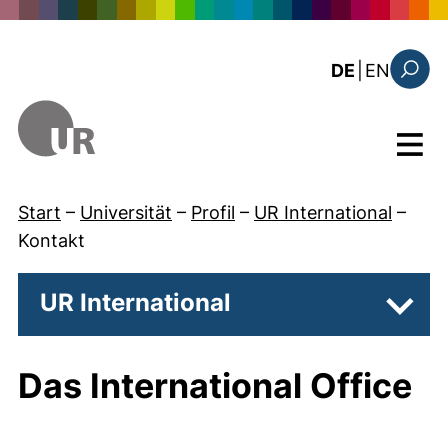
Direkt zum Inhalt
: this 
DE
|
EN
Suchfo
Menü
Start
–
Universität
–
Profil
–
UR International
–
Kontakt
UR International
Unter
Das International Office