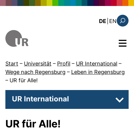
Direkt zum Inhalt
: this 
DE
|
EN
Suchfo
Menü
Start
–
Universität
–
Profil
–
UR International
–
Wege nach Regensburg
–
Leben in Regensburg
–
UR für Alle!
UR International
Unter
UR für Alle!