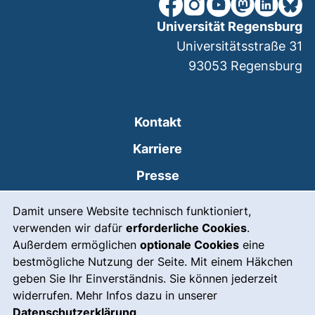
unsere Facebook-Seite (ex
unsere Instagram-Seit
unsere YouTube-Se
unsere Mastod
unsere Lin
unsere
Universität Regensburg
Universitätsstraße 31
93053
Regensburg
Kontakt
Karriere
Presse
Cookie-Hinweis
(externer Link, öffnet
Intranet
Damit unsere Website technisch funktioniert,
verwenden wir dafür
erforderliche Cookies
.
Leichte Sprache
Außerdem ermöglichen
optionale Cookies
eine
Gebärdensprache
bestmögliche Nutzung der Seite. Mit einem Häkchen
geben Sie Ihr Einverständnis. Sie können jederzeit
(externer Link, öffnet
Notfall
widerrufen. Mehr Infos dazu in unserer
Impressum
Datenschutzerklärung
.