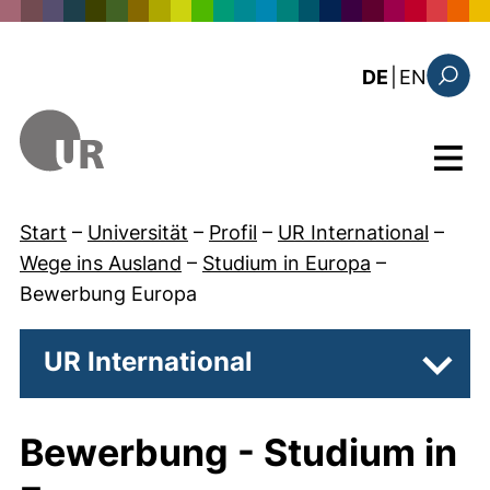
Direkt zum Inhalt
: the c
DE
|
EN
Suchfo
Menü
Start
–
Universität
–
Profil
–
UR International
–
Wege ins Ausland
–
Studium in Europa
–
Bewerbung Europa
UR International
Unter
Bewerbung - Studium in