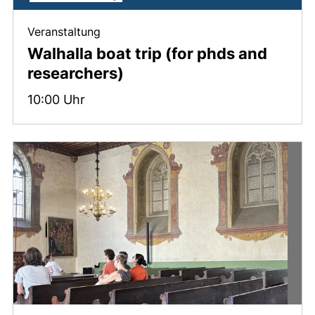
, 25. Juli 2026 .
Veranstaltung
Walhalla boat trip (for phds and
researchers)
Zeit:
10:00 Uhr