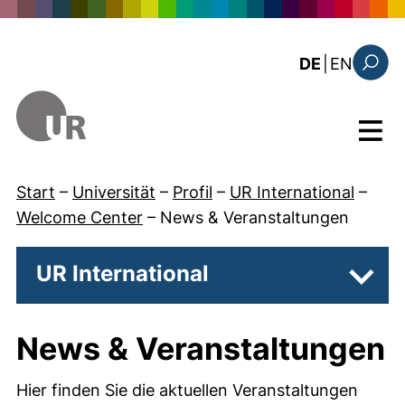
Direkt zum Inhalt
: this 
DE
|
EN
Suchfo
Menü
Start
–
Universität
–
Profil
–
UR International
–
Welcome Center
–
News & Veranstaltungen
UR International
Unter
News & Veranstaltungen
Hier finden Sie die aktuellen Veranstaltungen