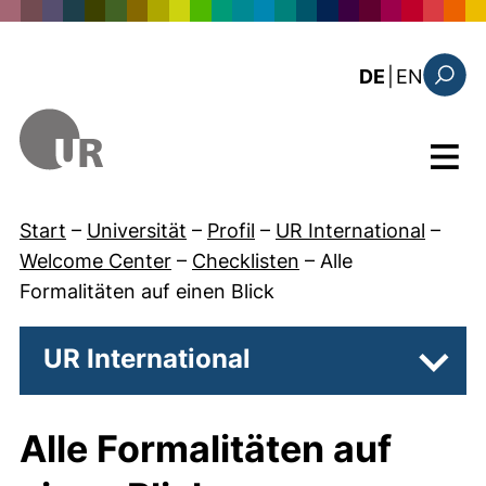
Direkt zum Inhalt
: this 
DE
|
EN
Suchfo
Menü
Start
–
Universität
–
Profil
–
UR International
–
Welcome Center
–
Checklisten
–
Alle
Formalitäten auf einen Blick
UR International
Unter
Alle Formalitäten auf