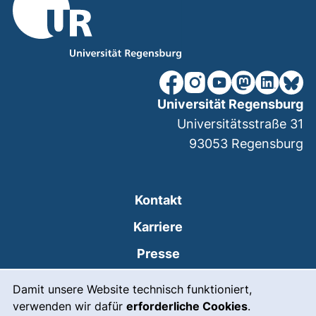
unsere Facebook-Seite (ex
unsere Instagram-Seit
unsere YouTube-Se
unsere Mastod
unsere Lin
unsere
Universität Regensburg
Universitätsstraße 31
93053
Regensburg
Kontakt
Karriere
Presse
Cookie-Hinweis
(externer Link, öffnet
Intranet
Damit unsere Website technisch funktioniert,
verwenden wir dafür
erforderliche Cookies
.
Leichte Sprache