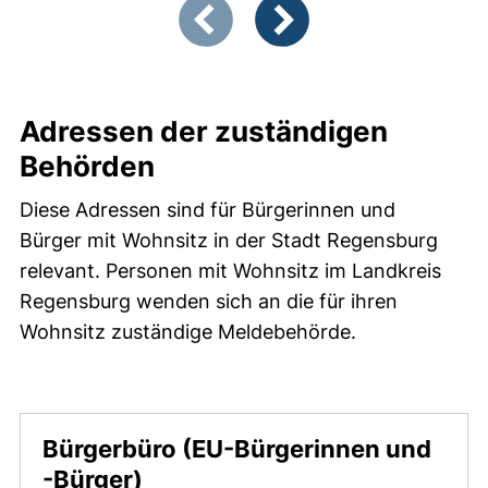
Zeigt Folie 1 von 3
Vorherige Artikel
Nächste Artikel
Adressen der Behörden
Adressen der zuständigen
Behörden
Diese Adressen sind für Bürgerinnen und
Bürger mit Wohnsitz in der Stadt Regensburg
relevant. Personen mit Wohnsitz im Landkreis
Regensburg wenden sich an die für ihren
Wohnsitz zuständige Meldebehörde.
Bürgerbüro (EU-Bürgerinnen und
(externer Link, öffnet neues 
-Bürger)