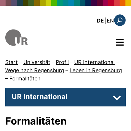
Direkt zum Inhalt
: this 
DE
|
EN
Suchfo
Menü
Start
–
Universität
–
Profil
–
UR International
–
Wege nach Regensburg
–
Leben in Regensburg
–
Formalitäten
UR International
Unter
Formalitäten