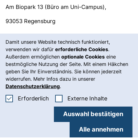
Am Biopark 13 (Büro am Uni-Campus),
93053 Regensburg
Herr Theurer
Cookie-Hinweis
Damit unsere Website technisch funktioniert,
Tel. 0151 14534805
verwenden wir dafür
erforderliche Cookies
.
Außerdem ermöglichen
optionale Cookies
eine
eugen.theurer@tk.de
bestmögliche Nutzung der Seite. Mit einem Häkchen
geben Sie Ihr Einverständnis. Sie können jederzeit
widerrufen. Mehr Infos dazu in unserer
Datenschutzerklärung
.
Erforderliche Cookies akzeptieren
: Externe In
Erforderlich
Externe Inhalte
Besondere Versicherungen
Auswahl bestätigen
für Praktikantinnen und
Alle annehmen
Praktikanten