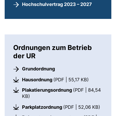
Hochschulvertrag 2023 – 2027
Ordnungen zum Betrieb
der UR
Grundordnung
(öffnet neue
Hausordnung
(PDF | 55,17 KB)
Plakatierungsordnung
(PDF | 84,54
(öffnet neues Fenster). (nicht barriere
KB)
(öffnet
Parkplatzordnung
(PDF | 52,06 KB)