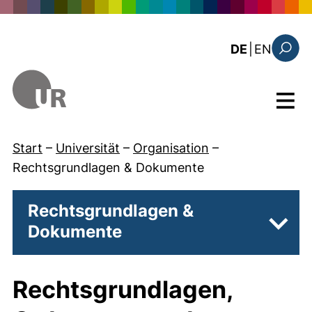
Direkt zum Inhalt
: this 
DE
|
EN
Suchfo
Menü
Start
–
Universität
–
Organisation
–
Rechtsgrundlagen & Dokumente
Rechtsgrundlagen &
Dokumente
Unter
Rechtsgrundlagen,