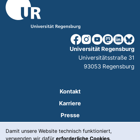
unsere Facebook-Seite (ex
unsere Instagram-Seit
unsere YouTube-Se
unsere Mastod
unsere Lin
unsere
Universität Regensburg
Universitätsstraße 31
93053
Regensburg
Kontakt
Karriere
Presse
Cookie-Hinweis
(externer Link, öffnet
Intranet
Damit unsere Website technisch funktioniert,
verwenden wir dafür
erforderliche Cookies
.
Leichte Sprache