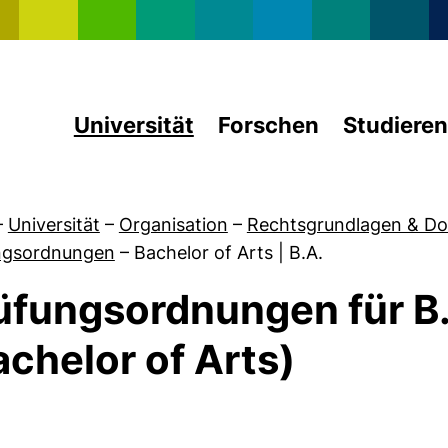
Direkt zum Inhalt
Universität
Forschen
Studieren
–
Universität
–
Organisation
–
Rechtsgrundlagen & D
ngsordnungen
–
Bachelor of Arts | B.A.
üfungsordnungen für B
achelor of Arts)
von Forschung & Wissenschaft