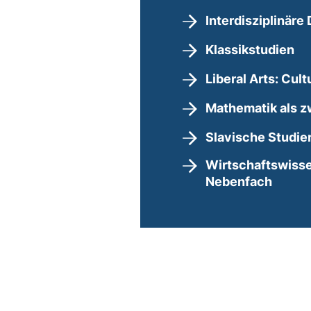
Interdisziplinär
Klassikstudien
Liberal Arts: Cult
Mathematik als z
Slavische Studie
Wirtschaftswisse
Nebenfach