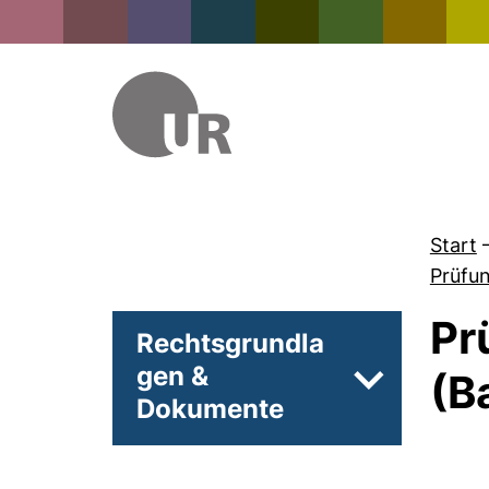
Start
Prüfu
Pr
Rechtsgrundla
gen &
(B
Unterseiten 
Dokumente