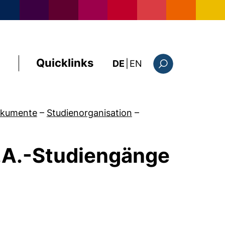
Quicklinks
: the current page i
DE
|
EN
Suchformular
okumente
–
Studienorganisation
–
.A.-Studiengänge