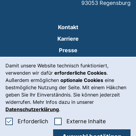
93053
Regensburg
Kontakt
Karriere
Presse
Cookie-Hinweis
(externer Link, öffnet
Intranet
Damit unsere Website technisch funktioniert,
verwenden wir dafür
erforderliche Cookies
.
Leichte Sprache
Außerdem ermöglichen
optionale Cookies
eine
Gebärdensprache
bestmögliche Nutzung der Seite. Mit einem Häkchen
geben Sie Ihr Einverständnis. Sie können jederzeit
(externer Link, öffnet
Notfall
widerrufen. Mehr Infos dazu in unserer
Impressum
Datenschutzerklärung
.
Barrierefreiheit
Erforderliche Cookies akzeptieren
: Externe In
Erforderlich
Externe Inhalte
Datenschutz