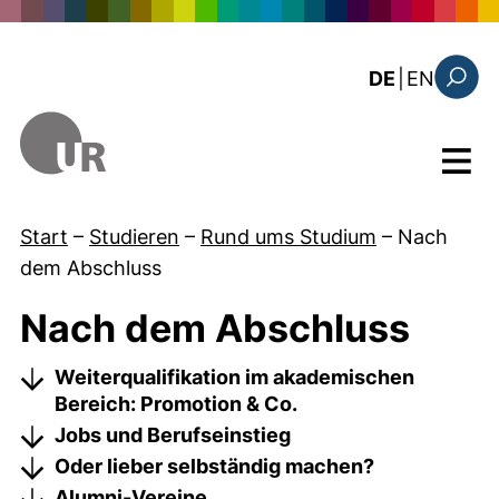
Direkt zum Inhalt
: the c
DE
|
EN
Suchfo
Menü
Start
–
Studieren
–
Rund ums Studium
–
Nach
dem Abschluss
Nach dem Abschluss
Weiterqualifikation im akademischen
Bereich: Promotion & Co.
Jobs und Berufseinstieg
Oder lieber selbständig machen?
Alumni-Vereine