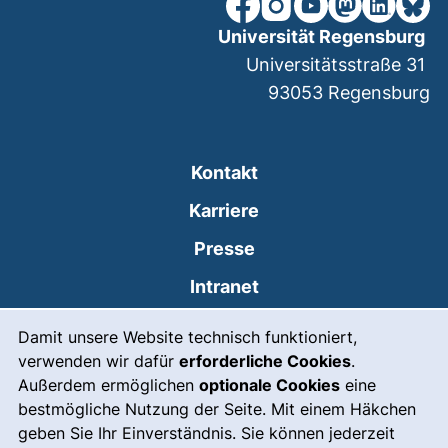
unsere Facebook-Seite (ex
unsere Instagram-Seit
unsere YouTube-Se
unsere Mastod
unsere Lin
unsere
Universität Regensburg
Universitätsstraße 31
93053
Regensburg
Kontakt
Karriere
Presse
(externer Link, öffne
Intranet
Cookie-Hinweis
Styleguide
Damit unsere Website technisch funktioniert,
verwenden wir dafür
erforderliche Cookies
.
Leichte Sprache
Außerdem ermöglichen
optionale Cookies
eine
Gebärdensprache
bestmögliche Nutzung der Seite. Mit einem Häkchen
geben Sie Ihr Einverständnis. Sie können jederzeit
(externer Link, öffnet
Notfall