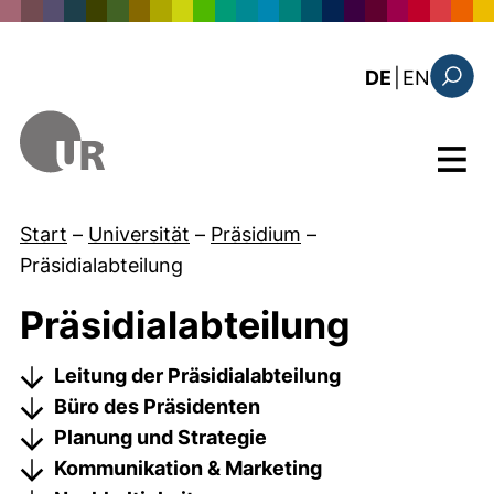
Direkt zum Inhalt
: this 
DE
|
EN
Suchfo
Menü
Start
–
Universität
–
Präsidium
–
Präsidialabteilung
Präsidialabteilung
Leitung der Präsidialabteilung
Büro des Präsidenten
Planung und Strategie
Kommunikation & Marketing