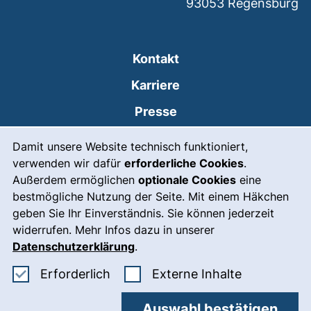
93053
Regensburg
Kontakt
Karriere
Presse
Cookie-Hinweis
(externer Link, öffnet
Intranet
Damit unsere Website technisch funktioniert,
verwenden wir dafür
erforderliche Cookies
.
Leichte Sprache
Außerdem ermöglichen
optionale Cookies
eine
Gebärdensprache
bestmögliche Nutzung der Seite. Mit einem Häkchen
geben Sie Ihr Einverständnis. Sie können jederzeit
(externer Link, öffnet
Notfall
widerrufen. Mehr Infos dazu in unserer
Impressum
Datenschutzerklärung
.
Barrierefreiheit
Erforderliche Cookies akzeptieren
: Externe In
Erforderlich
Externe Inhalte
Datenschutz
Auswahl bestätigen