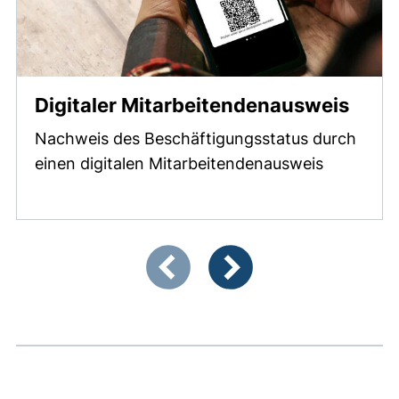
(exte
Digitaler Mitarbeitendenausweis
Nachweis des Beschäftigungsstatus durch
einen digitalen Mitarbeitendenausweis
Zeigt Folie 1 von 4
Vorherige Artikel
Nächste Artikel