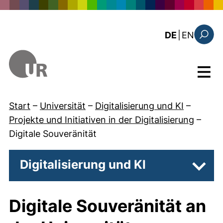
Direkt zum Inhalt
: this 
DE
|
EN
Suchfo
Menü
Start
–
Universität
–
Digitalisierung und KI
–
Projekte und Initiativen in der Digitalisierung
–
Digitale Souveränität
Digitalisierung und KI
Unter
Digitale Souveränität an