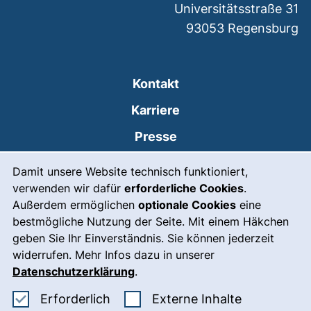
Universitätsstraße 31
93053
Regensburg
Kontakt
Karriere
Presse
Cookie-Hinweis
(externer Link, öffnet
Intranet
Damit unsere Website technisch funktioniert,
verwenden wir dafür
erforderliche Cookies
.
Leichte Sprache
Außerdem ermöglichen
optionale Cookies
eine
Gebärdensprache
bestmögliche Nutzung der Seite. Mit einem Häkchen
geben Sie Ihr Einverständnis. Sie können jederzeit
(externer Link, öffnet
Notfall
widerrufen. Mehr Infos dazu in unserer
Impressum
Datenschutzerklärung
.
Barrierefreiheit
Erforderliche Cookies akzeptieren
: Externe In
Erforderlich
Externe Inhalte