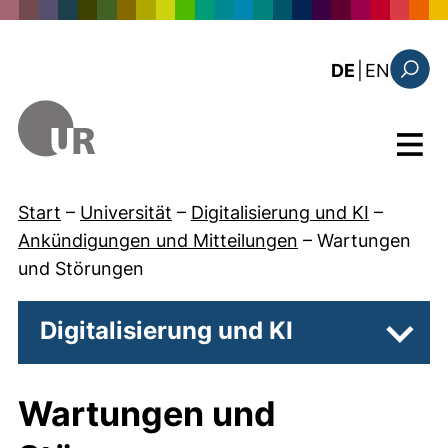
Direkt zum Inhalt
: this 
DE
|
EN
Suchfo
Menü
Start
–
Universität
–
Digitalisierung und KI
–
Ankündigungen und Mitteilungen
–
Wartungen
und Störungen
Digitalisierung und KI
Unter
Wartungen und