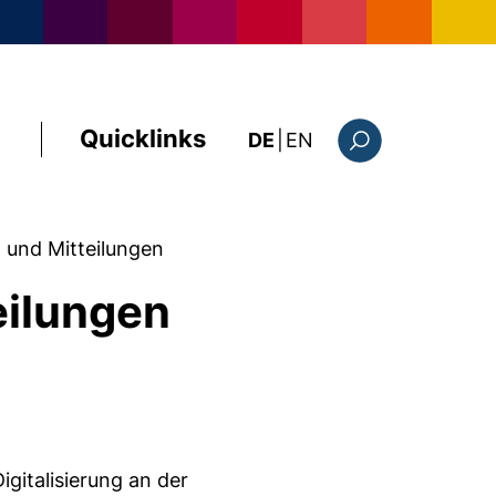
Quicklinks
: this page in Englis
DE
|
EN
Suchformular
und Mitteilungen
eilungen
igitalisierung an der