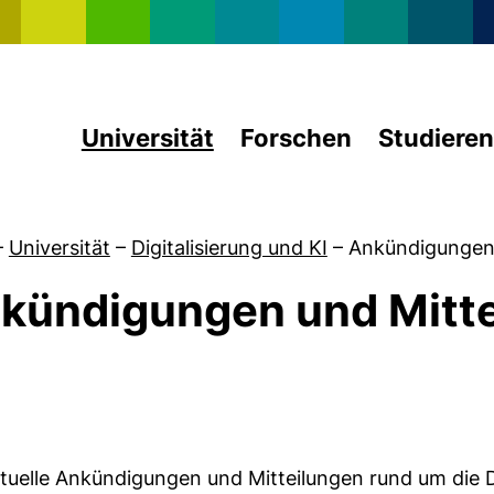
Direkt zum Inhalt
Universität
Forschen
Studieren
–
Universität
–
Digitalisierung und KI
–
Ankündigungen 
kündigungen und Mitt
on Künstliche Intelligenz
ktuelle Ankündigungen und Mitteilungen rund um die D