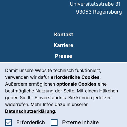
Universitätsstraße 31
93053
Regensburg
Kontakt
Karriere
Presse
Cookie-Hinweis
(externer Link, öffne
Intranet
Damit unsere Website technisch funktioniert,
verwenden wir dafür
erforderliche Cookies
.
Leichte Sprache
Außerdem ermöglichen
optionale Cookies
eine
Gebärdensprache
bestmögliche Nutzung der Seite. Mit einem Häkchen
geben Sie Ihr Einverständnis. Sie können jederzeit
(externer Link, öffnet
Notfall
widerrufen. Mehr Infos dazu in unserer
Impressum
Datenschutzerklärung
.
Barrierefreiheit
Erforderliche Cookies akzeptieren
: Externe In
Erforderlich
Externe Inhalte