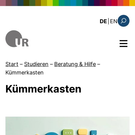
Direkt zum Inhalt
: the c
DE
|
EN
Suchfo
Menü
Start
–
Studieren
–
Beratung & Hilfe
–
Kümmerkasten
Kümmerkasten