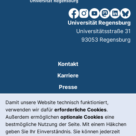
unsere Facebook-Seite (ex
unsere Instagram-Seit
unsere YouTube-Se
unsere Mastod
unsere Lin
unsere
Universität Regensburg
Universitätsstraße 31
93053
Regensburg
Kontakt
Karriere
Presse
Cookie-Hinweis
(externer Link, öffnet
Intranet
Damit unsere Website technisch funktioniert,
verwenden wir dafür
erforderliche Cookies
.
Leichte Sprache
Außerdem ermöglichen
optionale Cookies
eine
Gebärdensprache
bestmögliche Nutzung der Seite. Mit einem Häkchen
geben Sie Ihr Einverständnis. Sie können jederzeit
(externer Link, öffnet
Notfall