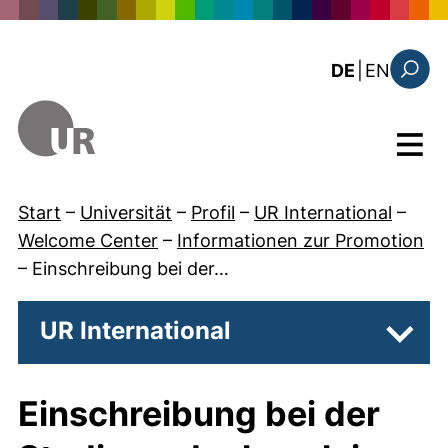
Direkt zum Inhalt
: this 
DE
|
EN
Suchfo
Menü
Start
–
Universität
–
Profil
–
UR International
–
Welcome Center
–
Informationen zur Promotion
–
Einschreibung bei der…
UR International
Unter
Einschreibung bei der