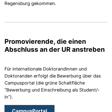
Regensburg gekommen.
Wie bewerbe ich mich?
Promovierende, die einen
Abschluss an der UR anstreben
Für internationale Doktorandinnen und
Doktoranden erfolgt die Bewerbung über das
Campusportal (die grüne Schaltfläche
“Bewerbung und Einschreibung als Student/-
in”).
(externer Link, öffnet neue
CampusPortal