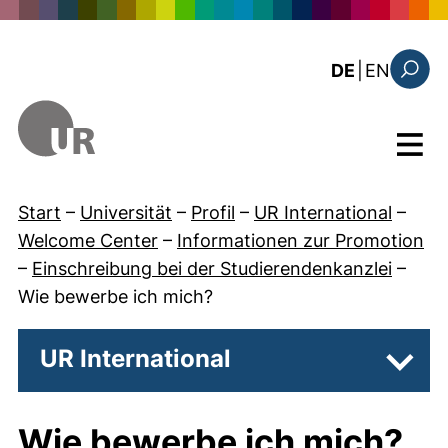
Direkt zum Inhalt
: this 
DE
|
EN
Suchfo
Menü
Start
–
Universität
–
Profil
–
UR International
–
Welcome Center
–
Informationen zur Promotion
–
Einschreibung bei der Studierendenkanzlei
–
Wie bewerbe ich mich?
UR International
Unter
Wie bewerbe ich mich?