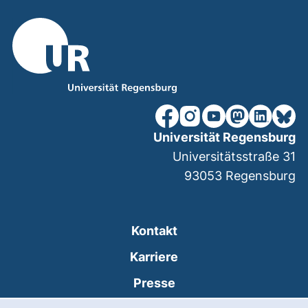
unsere Facebook-Seite (ex
unsere Instagram-Seit
unsere YouTube-Se
unsere Mastod
unsere Lin
unsere
Universität Regensburg
Universitätsstraße 31
93053
Regensburg
Kontakt
Karriere
Presse
Cookie-Hinweis