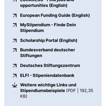
(externer Link, öf
opportunities (English)
(extern
European Funding Guide (English)
MyStipendium - Finde Dein
(externer Link, öffnet neues F
Stipendium
(externer Link
Scholarship Portal (English)
Bundesverband deutscher
(externer Link, öffnet neues Fe
Stiftungen
(externer Li
Deutsches Stiftungszentrum
(externer Link,
ELFI - Stipeniendatenbank
Weitere wichtige Links und
Stipendiumsbeispiele
(PDF | 192,35
(öffnet neues Fenster). (nicht barriere
KB)