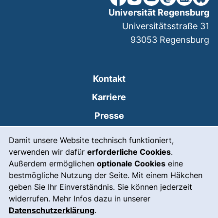
Universität Regensburg
Universitätsstraße 31
93053
Regensburg
Kontakt
Karriere
Presse
Cookie-Hinweis
(externer Link, öffnet
Intranet
Damit unsere Website technisch funktioniert,
verwenden wir dafür
erforderliche Cookies
.
Leichte Sprache
Außerdem ermöglichen
optionale Cookies
eine
Gebärdensprache
bestmögliche Nutzung der Seite. Mit einem Häkchen
geben Sie Ihr Einverständnis. Sie können jederzeit
(externer Link, öffnet
Notfall
widerrufen. Mehr Infos dazu in unserer
Impressum
Datenschutzerklärung
.