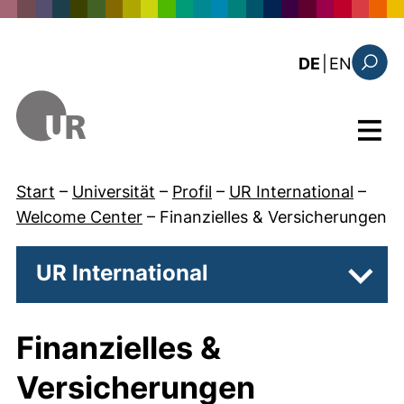
Direkt zum Inhalt
: this 
DE
|
EN
Suchfo
Menü
Start
–
Universität
–
Profil
–
UR International
–
Welcome Center
–
Finanzielles & Versicherungen
UR International
Unter
Finanzielles &
Versicherungen