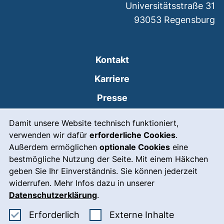
Universitätsstraße 31
93053
Regensburg
Kontakt
Karriere
Presse
Cookie-Hinweis
(externer Link, öffnet
Intranet
Damit unsere Website technisch funktioniert,
verwenden wir dafür
erforderliche Cookies
.
Leichte Sprache
Außerdem ermöglichen
optionale Cookies
eine
Gebärdensprache
bestmögliche Nutzung der Seite. Mit einem Häkchen
geben Sie Ihr Einverständnis. Sie können jederzeit
(externer Link, öffnet
Notfall
widerrufen. Mehr Infos dazu in unserer
Impressum
Datenschutzerklärung
.
Barrierefreiheit
Erforderliche Cookies akzeptieren
: Externe In
Erforderlich
Externe Inhalte