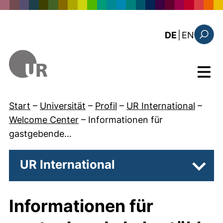
Direkt zum Inhalt
: this 
DE
|
EN
Suchfo
Menü
Start
–
Universität
–
Profil
–
UR International
–
Welcome Center
–
Informationen für
gastgebende…
UR International
Unter
Informationen für