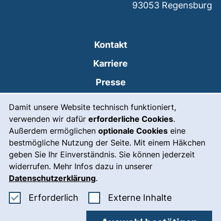
93053
Regensburg
Kontakt
Karriere
Presse
Cookie-Hinweis
(externer Link, öffnet
Intranet
Damit unsere Website technisch funktioniert,
verwenden wir dafür
erforderliche Cookies
.
Leichte Sprache
Außerdem ermöglichen
optionale Cookies
eine
Gebärdensprache
bestmögliche Nutzung der Seite. Mit einem Häkchen
geben Sie Ihr Einverständnis. Sie können jederzeit
(externer Link, öffnet
Notfall
widerrufen. Mehr Infos dazu in unserer
Impressum
Datenschutzerklärung
.
Barrierefreiheit
Erforderliche Cookies akzeptieren
: Externe In
Erforderlich
Externe Inhalte
Datenschutz