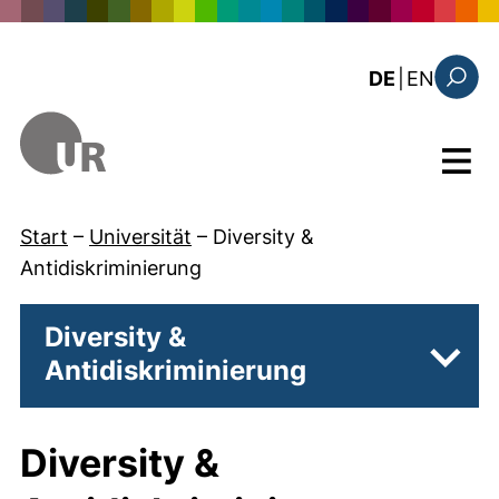
Direkt zum Inhalt
: this 
DE
|
EN
Suchfo
Menü
Start
–
Universität
–
Diversity &
Antidiskriminierung
Diversity &
Antidiskriminierung
Unter
Diversity &